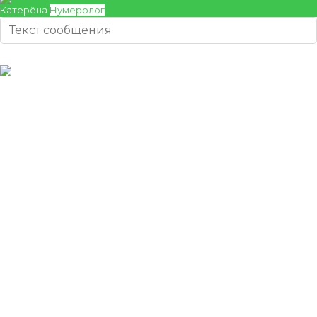
Катерёна
Нумеролог