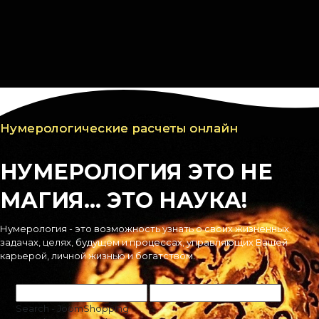
info@katerena.com
+7 995 963 88 78
Меню
Корзина
Вход
Регистрация
Нумерологические расчеты онлайн
НУМЕРОЛОГИЯ ЭТО НЕ
МАГИЯ... ЭТО НАУКА!
Нумерология - это возможность узнать о своих жизненных
задачах, целях, будущем и процессах, управляющих Вашей
карьерой, личной жизнью и богатством.
Search - JoomShopping