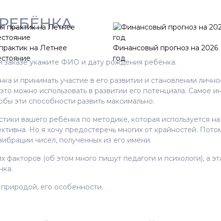
 РЕБЁНКА
практик на Летнее
Финансовый прогноз на 2026
естояние
год
и заказе укажите ФИО и дату рождения ребёнка.
а и принимать участие в его развитии и становлении личнос
 это можно использовать в развитии его потенциала. Самое ин
тобы эти способности развить максимально.
стики вашего ребёнка по методике, которая используется на
ективна. Но я хочу предостеречь многих от крайностей. Пото
ибрации чисел, полученных из его имени.
х факторов (об этом много пишут педагоги и психологи), а 
нка.
а природой, его особенности.