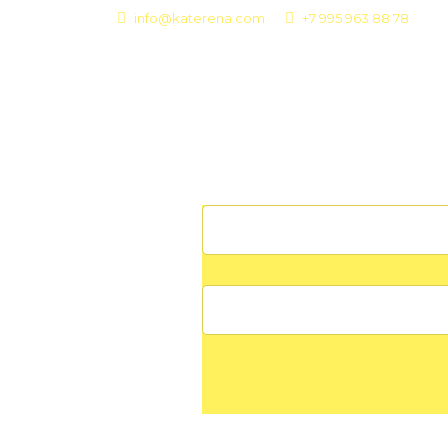
info@katerena.com
+7 995 963 88 78
СТАТЬИ
Т