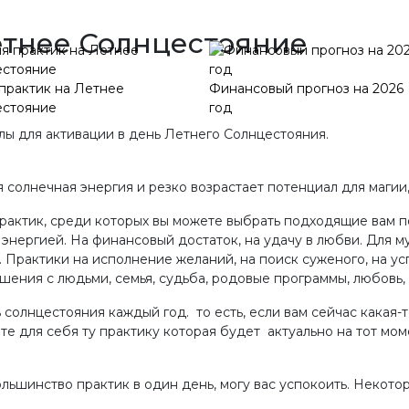
етнее Солнцестояние
практик на Летнее
Финансовый прогноз на 2026
естояние
год
олы для активации в день Летнего Солнцестояния.
 солнечная энергия и резко возрастает потенциал для магии,
актик, среди которых вы можете выбрать подходящие вам п
энергией. На финансовый достаток, на удачу в любви. Для м
 Практики на исполнение желаний, на поиск суженого, на усп
шения с людьми, семья, судьба, родовые программы, любовь, зд
 солнцестояния каждый год. то есть, если вам сейчас какая-т
те для себя ту практику которая будет актуально на тот мом
ольшинство практик в один день, могу вас успокоить. Некот