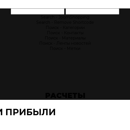
Search - JoomShopping
Search - Remove Shortcode
Поиск - Категории
Поиск - Контакты
Поиск - Материалы
Поиск - Ленты новостей
Поиск - Метки
РАСЧЕТЫ
 И ПРИБЫЛИ