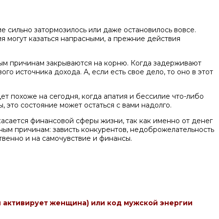
е сильно затормозилось или даже остановилось вовсе.
 могут казаться напрасными, а прежние действия
ным причинам закрываются на корню. Когда задерживают
го источника дохода. А, если есть свое дело, то оно в этот
дет похоже на сегодня, когда апатия и бессилие что-либо
, это состояние может остаться с вами надолго.
касается финансовой сферы жизни, так как именно от денег
азным причинам: зависть конкурентов, недоброжелательность
ственно и на самочувствие и финансы.
и активирует женщина) или код мужской энергии