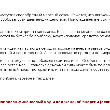
наступил своеобразный мертвый сезон. Кажется, что движени
есообразности дальнейших действий. Прикладываемые усилия
ся выше, чем привычная планка. Когда все начинания по раз
ается выбить себе прибавку, начать получать средства от ново
л каждый из нас, когда сегодня похоже на вчера, а завтра бу
пресной и неинтересной. И если вовремя не предпринять меры
дило, никому еще не добавлял позитива и сил. Особенно это 
 и все остальное. Остановка денежной силы может быть по р
негативный посыл, который и влияет на наши дела, а соответ
 прибыли, карьере и так далее.
ивирован финансовый код и код женской энергии (есл