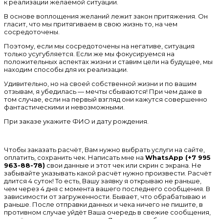
к реализации желаемой ситуации.
В основе воплощения желаний лежит закон притяжения. Он
гласит, что мы притягиваем в свою жизнь то, на чем
сосредоточены.
Поэтому, если мы сосредоточены на негативе, ситуация
только усугубляется. Если же мы фокусируемся на
положительных аспектах жизни и ставим цели на будущее, мы
находим способы для их реализации.
Удивительно, но на своей собственной жизни и по вашим
отзывам, я убедилась — мечты сбываются! При чем даже в
том случае, если на первый взгляд они кажутся совершенно
фантастическими и невозможными.
При заказе укажите ФИО и дату рождения.
Чтобы заказать расчёт, Вам нужно выбрать услуги на сайте,
оплатить, сохранить чек. Написать мне на
WhatsApp (+7 995
963-88-78)
свои данные и этот чек или скрин с экрана. Не
забывайте указывать какой расчёт нужно произвести. Расчёт
длится 4 суток! То есть, Вашу заявку я открываю не раньше,
чем через 4 дня c момента вашего последнего сообщения. В
зависимости от загруженности. Бывает, что обрабатываю и
раньше. После отправки данных и чека ничего не пишите, в
противном случае уйдёт Ваша очередь в свежие сообщения,