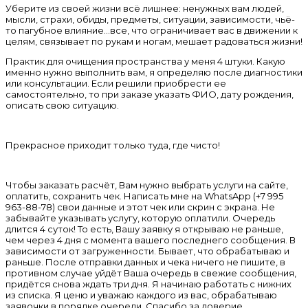
Уберите из своей жизни всё лишнее: ненужных вам людей,
мысли, страхи, обиды, предметы, ситуации, зависимости, чьё-
то пагубное влияние...все, что ограничивает вас в движении к
целям, связывает по рукам и ногам, мешает радоваться жизни!
Практик для очищения пространства у меня 4 штуки. Какую
именно нужно выполнить вам, я определяю после диагностики
или консультации. Если решили приобрести ее
самостоятельно, то при заказе указать ФИО, дату рождения,
описать свою ситуацию.
Прекрасное приходит только туда, где чисто!
Чтобы заказать расчёт, Вам нужно выбрать услуги на сайте,
оплатить, сохранить чек. Написать мне на WhatsApp (+7 995
963-88-78) свои данные и этот чек или скрин с экрана. Не
забывайте указывать услугу, которую оплатили. Очередь
длится 4 суток! То есть, Вашу заявку я открываю не раньше,
чем через 4 дня c момента вашего последнего сообщения. В
зависимости от загруженности. Бывает, что обрабатываю и
раньше. После отправки данных и чека ничего не пишите, в
противном случае уйдёт Ваша очередь в свежие сообщения,
придётся снова ждать три дня. Я начинаю работать с нижних
из списка. Я ценю и уважаю каждого из вас, обрабатываю
заявочки в порядке очереди. Спасибо за доверие.